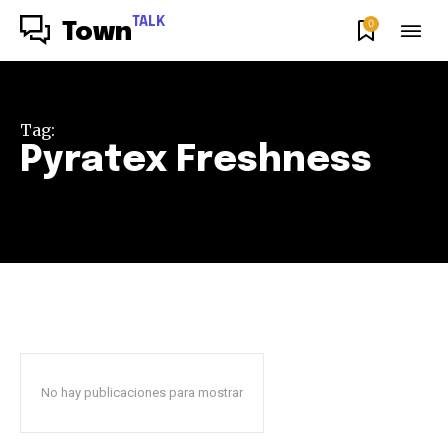
TALK
0
Town
Tag:
Pyratex Freshness
16 de
junio,
reutilización
No hay publicaciones para mostrar